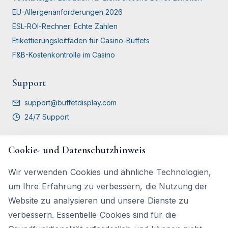
EU-Allergenanforderungen 2026
ESL-ROI-Rechner: Echte Zahlen
Etikettierungsleitfaden für Casino-Buffets
F&B-Kostenkontrolle im Casino
Support
support@buffetdisplay.com
24/7 Support
Vergleichen
Cookie- und Datenschutzhinweis
BuffetDisplay vs Papieretiketten
Wir verwenden Cookies und ähnliche Technologien,
BuffetDisplay vs Menütafeln
um Ihre Erfahrung zu verbessern, die Nutzung der
vs QR-Code-Menüs
Website zu analysieren und unsere Dienste zu
vs iPad / Tablet-Anzeigen
verbessern. Essentielle Cookies sind für die
vs Handgeschriebene / Kreidetafel-Schilder