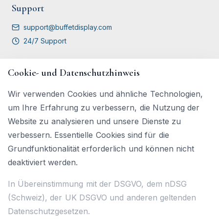
Support
support@buffetdisplay.com
24/7 Support
Vergleichen
Cookie- und Datenschutzhinweis
BuffetDisplay vs Papieretiketten
Wir verwenden Cookies und ähnliche Technologien,
BuffetDisplay vs Menütafeln
um Ihre Erfahrung zu verbessern, die Nutzung der
vs QR-Code-Menüs
Website zu analysieren und unsere Dienste zu
vs iPad / Tablet-Anzeigen
verbessern. Essentielle Cookies sind für die
vs Handgeschriebene / Kreidetafel-Schilder
Grundfunktionalität erforderlich und können nicht
deaktiviert werden.
DSGVO-konform
In Übereinstimmung mit der DSGVO, dem nDSG
(Schweiz), der UK DSGVO und anderen geltenden
©
2026
BuffetDisplay.
Alle Rechte vorbehalten.
Datenschutzgesetzen.