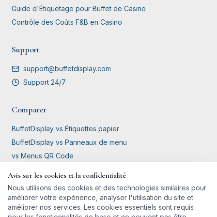
Guide d'Étiquetage pour Buffet de Casino
Contrôle des Coûts F&B en Casino
Support
support@buffetdisplay.com
Support 24/7
Comparer
BuffetDisplay vs Étiquettes papier
BuffetDisplay vs Panneaux de menu
vs Menus QR Code
vs Tablettes / iPad
Avis sur les cookies et la confidentialité
vs Panneaux Manuscrits / Ardoise
Nous utilisons des cookies et des technologies similaires pour
améliorer votre expérience, analyser l'utilisation du site et
Conforme RGPD
améliorer nos services. Les cookies essentiels sont requis
pour les fonctionnalités de base et ne peuvent pas être